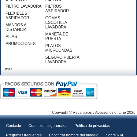
FILTRO LAVADORA
FILTROS
ASPIRADOR
FLEXIBLES
ASPIRADOR
GOMAS
ESCOTILLA
MANDOS A
LAVADORA
DISTANCIA
MANETA DE
PILAS
PUERTA
PROMOCIONES
PLATOS
MICROONDAS
SEGURO PUERTA
LAVADORA
mas...
Copyright © Recambios y Accesorios onLine 2026
Contacto
Condiciones generales
Política de privacidad
Preguntas frecuentes
Encontrar nombre del modelo
Sobre RAL