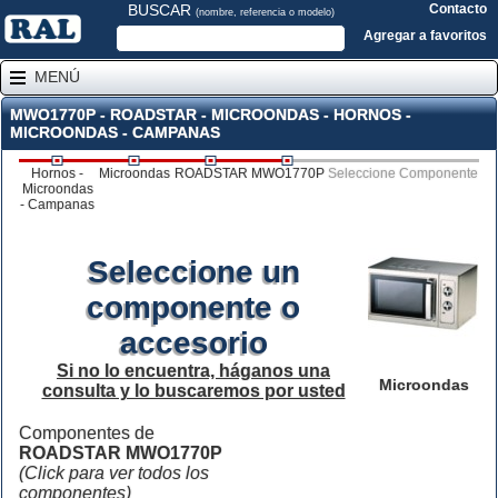
BUSCAR
Contacto
(nombre, referencia o modelo)
Agregar a favoritos
MENÚ
MWO1770P - ROADSTAR - MICROONDAS - HORNOS -
MICROONDAS - CAMPANAS
Hornos -
Microondas
ROADSTAR
MWO1770P
Seleccione Componente
Microondas
- Campanas
Seleccione un
componente o
accesorio
Si no lo encuentra, háganos una
Microondas
consulta y lo buscaremos por usted
Componentes de
ROADSTAR MWO1770P
(Click para ver todos los
componentes)