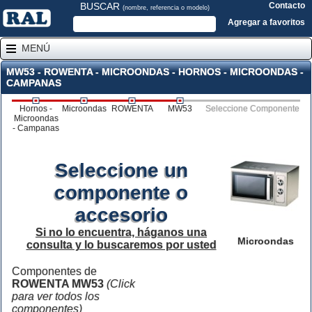
BUSCAR
Contacto
(nombre, referencia o modelo)
Agregar a favoritos
MENÚ
MW53 - ROWENTA - MICROONDAS - HORNOS - MICROONDAS -
CAMPANAS
Hornos -
Microondas
ROWENTA
MW53
Seleccione Componente
Microondas
- Campanas
Seleccione un
componente o
accesorio
Si no lo encuentra, háganos una
Microondas
consulta y lo buscaremos por usted
Componentes de
ROWENTA MW53
(Click
para ver todos los
componentes)