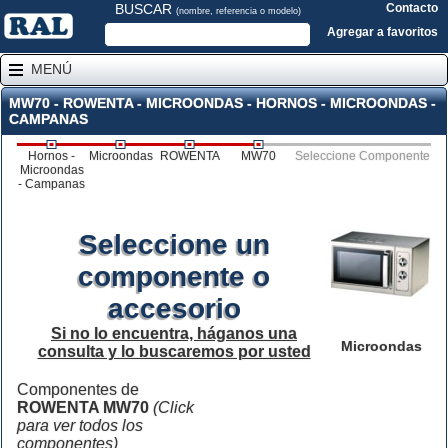
BUSCAR
Contacto
(nombre, referencia o modelo)
Agregar a favoritos
MENÚ
MW70 - ROWENTA - MICROONDAS - HORNOS - MICROONDAS -
CAMPANAS
Hornos -
Microondas
ROWENTA
MW70
Seleccione Componente
Microondas
- Campanas
Seleccione un
componente o
accesorio
Si no lo encuentra, háganos una
Microondas
consulta y lo buscaremos por usted
Componentes de
ROWENTA MW70
(Click
para ver todos los
componentes)