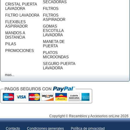
SECADORAS
CRISTAL PUERTA
LAVADORA
FILTROS
FILTRO LAVADORA
FILTROS
ASPIRADOR
FLEXIBLES
ASPIRADOR
GOMAS
ESCOTILLA
MANDOS A
LAVADORA
DISTANCIA
MANETA DE
PILAS
PUERTA
PROMOCIONES
PLATOS
MICROONDAS
SEGURO PUERTA
LAVADORA
mas...
Copyright © Recambios y Accesorios onLine 2026
Contacto
Condiciones generales
Política de privacidad