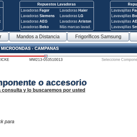
Repuestos Lavadoras
Repue
Lavadoras
Fagor
Lavadoras
Haier
Lavavajillas
Fa
y
Lavadoras
Siemens
Lavadoras
LG
Lavavajillas
Bo
t
Lavadoras
AEG
Lavadoras
Ariston
Lavavajillas
A
Lavadoras
Beko
Más marcas lavad.
Lavavajillas
S
r
Mandos a Distancia
Frigoríficos Samsung
 - MICROONDAS - CAMPANAS
ICKE
MW213-053510013
Seleccione Compone
mponente o accesorio
a consulta y lo buscaremos por usted
ck para