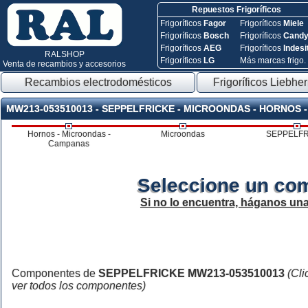
Repuestos Frigoríficos
Frigoríficos
Fagor
Frigoríficos
Miele
Frigoríficos
Bosch
Frigoríficos
Cand
Frigoríficos
AEG
Frigoríficos
Indesi
RALSHOP
Frigoríficos
LG
Más marcas frigo.
Venta de recambios y accesorios
Recambios electrodomésticos
Frigoríficos Liebher
MW213-053510013 - SEPPELFRICKE - MICROONDAS - HORNOS
Hornos - Microondas -
Microondas
SEPPELFR
Campanas
Seleccione un co
Si no lo encuentra, háganos un
Componentes de
SEPPELFRICKE MW213-053510013
(Cli
ver todos los componentes)