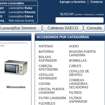
Agregar a favoritos
Contacto
stos Lavavajillas
gor
Lavavajillas
Balay
sch
Lavavajillas
Bluesky
BUSCAR
(nombre, referencia o modelo)
EG
Lavavajillas
Edesa
meg
Más marcas lavavaj.
Lavavajillas Siemens
Cafeteras SAECO
Consulta
ACCESORIOS POR CATEGORÍAS
nte
ANTENAS
AUDIO
BATERÍAS
BISAGRA PUERTA
LAVADORA
BOLSAS
ASPIRADOR
BOMBILLAS
CABEZAL
CABLES
AFEITADORA
CEPILLOS DE
CEPILLOS
DIENTES
ASPIRADOR
CORREAS
COCINA
LAVADORAS-
Microondas
SECADORAS
CRISTAL PUERTA
LAVADORA
FILTROS
FILTRO LAVADORA
FILTROS
ASPIRADOR
FLEXIBLES