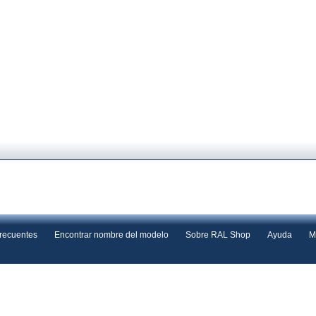
frecuentes
Encontrar nombre del modelo
Sobre RAL Shop
Ayuda
M