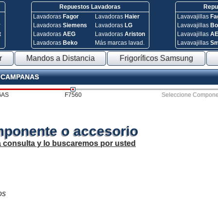
Repuestos Lavadoras
Repue
Lavadoras
Fagor
Lavadoras
Haier
Lavavajillas
Fa
y
Lavadoras
Siemens
Lavadoras
LG
Lavavajillas
Bo
t
Lavadoras
AEG
Lavadoras
Ariston
Lavavajillas
A
Lavadoras
Beko
Más marcas lavad.
Lavavajillas
S
r
Mandos a Distancia
Frigoríficos Samsung
- CAMPANAS
GAS
F7560
Seleccione Compone
mponente o accesorio
a consulta y lo buscaremos por usted
os