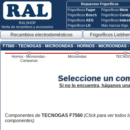
Repuestos Frigoríficos
Frigoríficos
Fagor
Frigoríficos
Miele
Frigoríficos
Bosch
Frigoríficos
Cand
Frigoríficos
AEG
Frigoríficos
Indesi
RALSHOP
Frigoríficos
LG
Más marcas frigo.
Venta de recambios y accesorios
Recambios electrodomésticos
Frigoríficos Liebher
F7560 - TECNOGAS - MICROONDAS - HORNOS - MICROONDAS 
Hornos - Microondas -
Microondas
TECNO
Campanas
Seleccione un co
Si no lo encuentra, háganos un
Componentes de
TECNOGAS F7560
(Click para ver todos l
componentes)