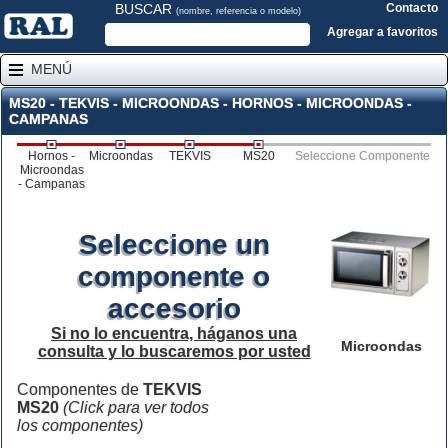
BUSCAR
Contacto
(nombre, referencia o modelo)
Agregar a favoritos
MENÚ
MS20 - TEKVIS - MICROONDAS - HORNOS - MICROONDAS -
CAMPANAS
Hornos -
Microondas
TEKVIS
MS20
Seleccione Componente
Microondas
- Campanas
Seleccione un
componente o
accesorio
Si no lo encuentra, háganos una
Microondas
consulta y lo buscaremos por usted
Componentes de
TEKVIS
MS20
(Click para ver todos
los componentes)