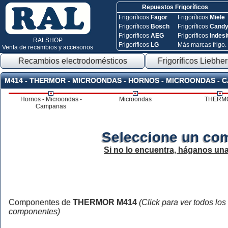
Repuestos Frigoríficos
Frigoríficos
Fagor
Frigoríficos
Miele
Frigoríficos
Bosch
Frigoríficos
Cand
Frigoríficos
AEG
Frigoríficos
Indesi
RALSHOP
Frigoríficos
LG
Más marcas frigo.
Venta de recambios y accesorios
Recambios electrodomésticos
Frigoríficos Liebher
M414 - THERMOR - MICROONDAS - HORNOS - MICROONDAS - 
Hornos - Microondas -
Microondas
THERM
Campanas
Seleccione un co
Si no lo encuentra, háganos un
Componentes de
THERMOR M414
(Click para ver todos los
componentes)