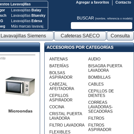
Agregar a favoritos
Contacto
stos Lavavajillas
gor
Lavavajillas
Balay
sch
Lavavajillas
Bluesky
BUSCAR
(nombre, referencia o modelo)
EG
Lavavajillas
Edesa
meg
Más marcas lavavaj.
Lavavajillas Siemens
Cafeteras SAECO
Consulta
ACCESORIOS POR CATEGORÍAS
nte
ANTENAS
AUDIO
BATERÍAS
BISAGRA PUERTA
LAVADORA
BOLSAS
ASPIRADOR
BOMBILLAS
CABEZAL
CABLES
AFEITADORA
CEPILLOS DE
CEPILLOS
DIENTES
ASPIRADOR
CORREAS
COCINA
LAVADORAS-
Microondas
SECADORAS
CRISTAL PUERTA
LAVADORA
FILTROS
FILTRO LAVADORA
FILTROS
ASPIRADOR
FLEXIBLES