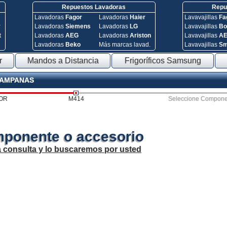
Repuestos Lavadoras
Repue
Lavadoras
Fagor
Lavadoras
Haier
Lavavajillas
Fa
y
Lavadoras
Siemens
Lavadoras
LG
Lavavajillas
Bo
t
Lavadoras
AEG
Lavadoras
Ariston
Lavavajillas
A
Lavadoras
Beko
Más marcas lavad.
Lavavajillas
S
r
Mandos a Distancia
Frigoríficos Samsung
CAMPANAS
OR
M414
Seleccione Compone
mponente o accesorio
a consulta y lo buscaremos por usted