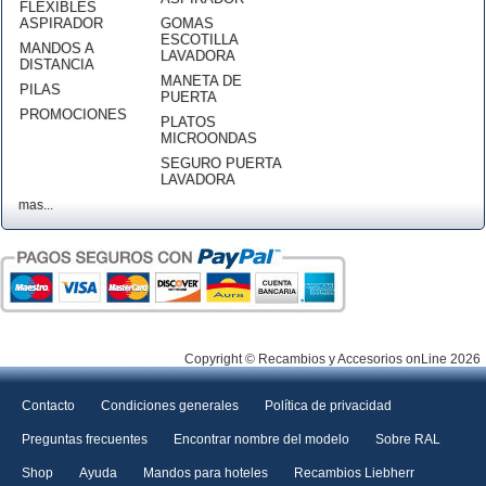
FLEXIBLES
ASPIRADOR
GOMAS
ESCOTILLA
MANDOS A
LAVADORA
DISTANCIA
MANETA DE
PILAS
PUERTA
PROMOCIONES
PLATOS
MICROONDAS
SEGURO PUERTA
LAVADORA
mas...
Copyright © Recambios y Accesorios onLine 2026
Contacto
Condiciones generales
Política de privacidad
Preguntas frecuentes
Encontrar nombre del modelo
Sobre RAL
Shop
Ayuda
Mandos para hoteles
Recambios Liebherr