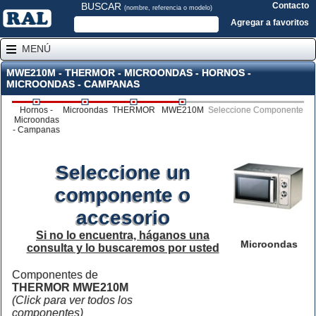
BUSCAR
Contacto
(nombre, referencia o modelo)
Agregar a favoritos
MENÚ
MWE210M - THERMOR - MICROONDAS - HORNOS -
MICROONDAS - CAMPANAS
Hornos -
Microondas
THERMOR
MWE210M
Seleccione Componente
Microondas
- Campanas
Seleccione un
componente o
accesorio
Si no lo encuentra, háganos una
Microondas
consulta y lo buscaremos por usted
Componentes de
THERMOR MWE210M
(Click para ver todos los
componentes)