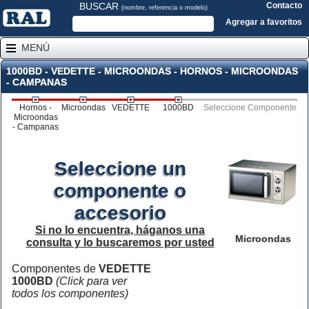
BUSCAR
Contacto
(nombre, referencia o modelo)
Agregar a favoritos
MENÚ
1000BD - VEDETTE - MICROONDAS - HORNOS - MICROONDAS
- CAMPANAS
Hornos -
Microondas
VEDETTE
1000BD
Seleccione Componente
Microondas
- Campanas
Seleccione un
componente o
accesorio
Si no lo encuentra, háganos una
Microondas
consulta y lo buscaremos por usted
Componentes de
VEDETTE
1000BD
(Click para ver
todos los componentes)