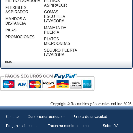
FILTRO LAVADORA
FILTROS
ASPIRADOR
FLEXIBLES
ASPIRADOR
GOMAS
ESCOTILLA
MANDOS A
LAVADORA
DISTANCIA
MANETA DE
PILAS
PUERTA
PROMOCIONES
PLATOS
MICROONDAS
SEGURO PUERTA
LAVADORA
mas...
Copyright © Recambios y Accesorios onLine 2026
Contacto
Condiciones generales
Política de privacidad
Preguntas frecuentes
Encontrar nombre del modelo
Sobre RAL