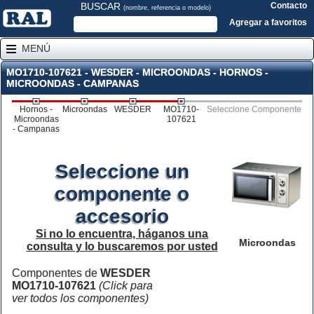
BUSCAR
Contacto
(nombre, referencia o modelo)
Agregar a favoritos
MENÚ
MO1710-107621 - WESDER - MICROONDAS - HORNOS -
MICROONDAS - CAMPANAS
Hornos -
Microondas
WESDER
MO1710-
Seleccione Componente
Microondas
107621
- Campanas
Seleccione un
componente o
accesorio
Si no lo encuentra, háganos una
Microondas
consulta y lo buscaremos por usted
Componentes de
WESDER
MO1710-107621
(Click para
ver todos los componentes)