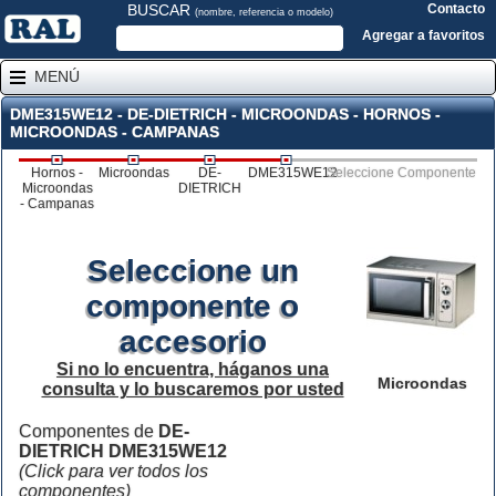
BUSCAR
Contacto
(nombre, referencia o modelo)
Agregar a favoritos
MENÚ
DME315WE12 - DE-DIETRICH - MICROONDAS - HORNOS -
MICROONDAS - CAMPANAS
Hornos -
Microondas
DE-
DME315WE12
Seleccione Componente
Microondas
DIETRICH
- Campanas
Seleccione un
componente o
accesorio
Si no lo encuentra, háganos una
Microondas
consulta y lo buscaremos por usted
Componentes de
DE-
DIETRICH DME315WE12
(Click para ver todos los
componentes)