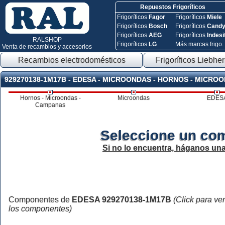
Repuestos Frigoríficos
Frigoríficos
Fagor
Frigoríficos
Miele
Frigoríficos
Bosch
Frigoríficos
Cand
Frigoríficos
AEG
Frigoríficos
Indesi
RALSHOP
Frigoríficos
LG
Más marcas frigo.
Venta de recambios y accesorios
Recambios electrodomésticos
Frigoríficos Liebher
929270138-1M17B - EDESA - MICROONDAS - HORNOS - MICRO
Hornos - Microondas -
Microondas
EDES
Campanas
Seleccione un co
Si no lo encuentra, háganos un
Componentes de
EDESA 929270138-1M17B
(Click para ve
los componentes)