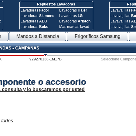
Repuestos Lavadoras
Repue
Lavadoras
Fagor
Lavadoras
Haier
Lavavajillas
Fa
y
Lavadoras
Siemens
Lavadoras
LG
Lavavajillas
Bo
t
Lavadoras
AEG
Lavadoras
Ariston
Lavavajillas
A
Lavadoras
Beko
Más marcas lavad.
Lavavajillas
S
r
Mandos a Distancia
Frigoríficos Samsung
ONDAS - CAMPANAS
A
929270138-1M17B
Seleccione Compone
mponente o accesorio
a consulta y lo buscaremos por usted
r todos