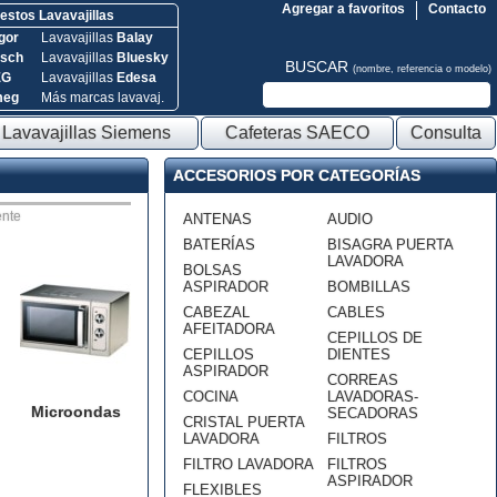
Agregar a favoritos
Contacto
stos Lavavajillas
gor
Lavavajillas
Balay
sch
Lavavajillas
Bluesky
BUSCAR
(nombre, referencia o modelo)
EG
Lavavajillas
Edesa
meg
Más marcas lavavaj.
Lavavajillas Siemens
Cafeteras SAECO
Consulta
ACCESORIOS POR CATEGORÍAS
nte
ANTENAS
AUDIO
BATERÍAS
BISAGRA PUERTA
LAVADORA
BOLSAS
ASPIRADOR
BOMBILLAS
CABEZAL
CABLES
AFEITADORA
CEPILLOS DE
CEPILLOS
DIENTES
ASPIRADOR
CORREAS
COCINA
LAVADORAS-
Microondas
SECADORAS
CRISTAL PUERTA
LAVADORA
FILTROS
FILTRO LAVADORA
FILTROS
ASPIRADOR
FLEXIBLES