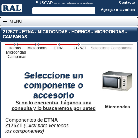
BUSCAR
Contacto
(nombre, referencia o modelo)
Agregar a favoritos
MENÚ
2175ZT - ETNA - MICROONDAS - HORNOS - MICROONDAS -
CAMPANAS
Hornos -
Microondas
ETNA
2175ZT
Seleccione Componente
Microondas
- Campanas
Seleccione un
componente o
accesorio
Si no lo encuentra, háganos una
Microondas
consulta y lo buscaremos por usted
Componentes de
ETNA
2175ZT
(Click para ver todos
los componentes)