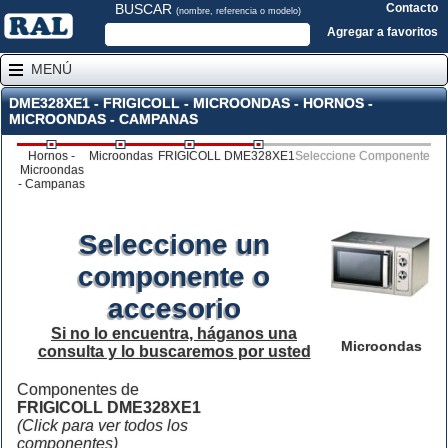
BUSCAR
Contacto
(nombre, referencia o modelo)
Agregar a favoritos
MENÚ
DME328XE1 - FRIGICOLL - MICROONDAS - HORNOS -
MICROONDAS - CAMPANAS
Hornos -
Microondas
FRIGICOLL
DME328XE1
Seleccione Componente
Microondas
- Campanas
Seleccione un
componente o
accesorio
Si no lo encuentra, háganos una
Microondas
consulta y lo buscaremos por usted
Componentes de
FRIGICOLL DME328XE1
(Click para ver todos los
componentes)