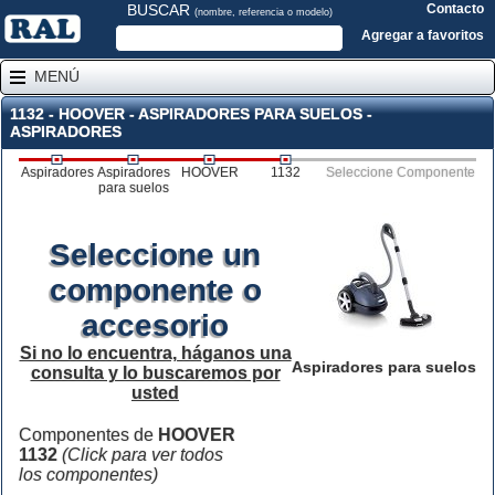
BUSCAR
Contacto
(nombre, referencia o modelo)
Agregar a favoritos
MENÚ
1132 - HOOVER - ASPIRADORES PARA SUELOS -
ASPIRADORES
Aspiradores
Aspiradores
HOOVER
1132
Seleccione Componente
para suelos
Seleccione un
componente o
accesorio
Si no lo encuentra, háganos una
Aspiradores para suelos
consulta y lo buscaremos por
usted
Componentes de
HOOVER
1132
(Click para ver todos
los componentes)