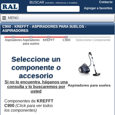
BUSCAR
Contacto
(nombre, referencia o modelo)
Agregar a favoritos
MENÚ
C900 - KREFFT - ASPIRADORES PARA SUELOS -
ASPIRADORES
Aspiradores
Aspiradores
KREFFT
C900
Seleccione Componente
para suelos
Seleccione un
componente o
accesorio
Si no lo encuentra, háganos una
Aspiradores para suelos
consulta y lo buscaremos por
usted
Componentes de
KREFFT
C900
(Click para ver todos
los componentes)