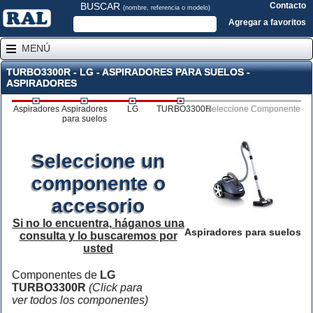
BUSCAR
Contacto
(nombre, referencia o modelo)
Agregar a favoritos
MENÚ
TURBO3300R - LG - ASPIRADORES PARA SUELOS -
ASPIRADORES
Aspiradores
Aspiradores
LG
TURBO3300R
Seleccione Componente
para suelos
Seleccione un
componente o
accesorio
Si no lo encuentra, háganos una
Aspiradores para suelos
consulta y lo buscaremos por
usted
Componentes de
LG
TURBO3300R
(Click para
ver todos los componentes)