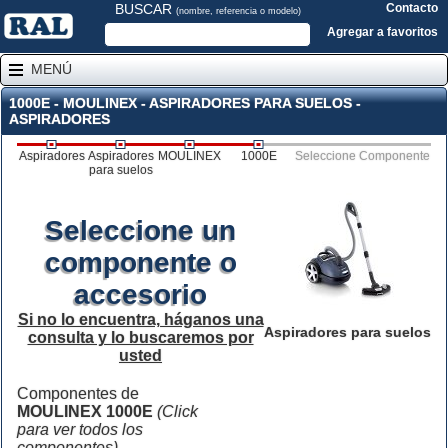
BUSCAR
Contacto
(nombre, referencia o modelo)
Agregar a favoritos
MENÚ
1000E - MOULINEX - ASPIRADORES PARA SUELOS -
ASPIRADORES
Aspiradores
Aspiradores
MOULINEX
1000E
Seleccione Componente
para suelos
Seleccione un
componente o
accesorio
Si no lo encuentra, háganos una
Aspiradores para suelos
consulta y lo buscaremos por
usted
Componentes de
MOULINEX 1000E
(Click
para ver todos los
componentes)