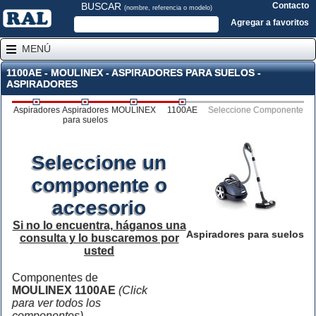
BUSCAR
Contacto
(nombre, referencia o modelo)
Agregar a favoritos
MENÚ
1100AE - MOULINEX - ASPIRADORES PARA SUELOS -
ASPIRADORES
Aspiradores
Aspiradores
MOULINEX
1100AE
Seleccione Componente
para suelos
Seleccione un
componente o
accesorio
Si no lo encuentra, háganos una
Aspiradores para suelos
consulta y lo buscaremos por
usted
Componentes de
MOULINEX 1100AE
(Click
para ver todos los
componentes)