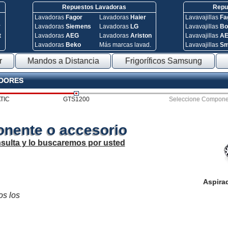
Repuestos Lavadoras
Repue
Lavadoras
Fagor
Lavadoras
Haier
Lavavajillas
Fa
y
Lavadoras
Siemens
Lavadoras
LG
Lavavajillas
Bo
t
Lavadoras
AEG
Lavadoras
Ariston
Lavavajillas
A
Lavadoras
Beko
Más marcas lavad.
Lavavajillas
S
r
Mandos a Distancia
Frigoríficos Samsung
ADORES
TIC
GTS1200
Seleccione Compone
nente o accesorio
sulta y lo buscaremos por usted
Aspira
os los