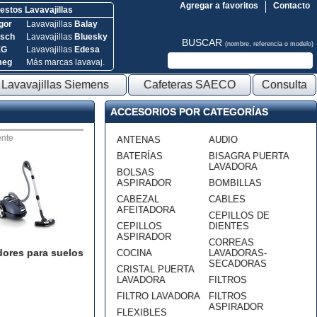
Agregar a favoritos
Contacto
stos Lavavajillas
gor
Lavavajillas
Balay
sch
Lavavajillas
Bluesky
BUSCAR
(nombre, referencia o modelo)
EG
Lavavajillas
Edesa
meg
Más marcas lavavaj.
Lavavajillas Siemens
Cafeteras SAECO
Consulta
ACCESORIOS POR CATEGORÍAS
nte
ANTENAS
AUDIO
BATERÍAS
BISAGRA PUERTA
LAVADORA
BOLSAS
ASPIRADOR
BOMBILLAS
CABEZAL
CABLES
AFEITADORA
CEPILLOS DE
CEPILLOS
DIENTES
ASPIRADOR
CORREAS
dores para suelos
COCINA
LAVADORAS-
SECADORAS
CRISTAL PUERTA
LAVADORA
FILTROS
FILTRO LAVADORA
FILTROS
ASPIRADOR
FLEXIBLES