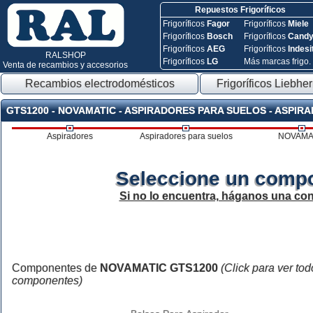
Repuestos Frigoríficos
Frigoríficos
Fagor
Frigoríficos
Miele
Frigoríficos
Bosch
Frigoríficos
Cand
Frigoríficos
AEG
Frigoríficos
Indesi
RALSHOP
Frigoríficos
LG
Más marcas frigo.
Venta de recambios y accesorios
Recambios electrodomésticos
Frigoríficos Liebher
GTS1200 - NOVAMATIC - ASPIRADORES PARA SUELOS - ASPIR
Aspiradores
Aspiradores para suelos
NOVAMA
Seleccione un compo
Si no lo encuentra, háganos una con
Componentes de
NOVAMATIC GTS1200
(Click para ver tod
componentes)