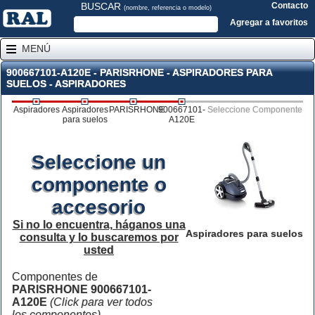
BUSCAR
Contacto
(nombre, referencia o modelo)
Agregar a favoritos
MENÚ
900667101-A120E - PARISRHONE - ASPIRADORES PARA
SUELOS - ASPIRADORES
Aspiradores
Aspiradores
PARISRHONE
900667101-
Seleccione Componente
para suelos
A120E
Seleccione un
componente o
accesorio
Si no lo encuentra, háganos una
Aspiradores para suelos
consulta y lo buscaremos por
usted
Componentes de
PARISRHONE 900667101-
A120E
(Click para ver todos
los componentes)