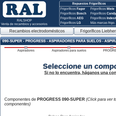
Repuestos Frigoríficos
Frigoríficos
Fagor
Frigoríficos
Miele
Frigoríficos
Bosch
Frigoríficos
Cand
Frigoríficos
AEG
Frigoríficos
Indesi
RALSHOP
Frigoríficos
LG
Más marcas frigo.
Venta de recambios y accesorios
Recambios electrodomésticos
Frigoríficos Liebher
090-SUPER - PROGRESS - ASPIRADORES PARA SUELOS - ASPI
Aspiradores
Aspiradores para suelos
PROGR
Seleccione un compo
Si no lo encuentra, háganos una con
Componentes de
PROGRESS 090-SUPER
(Click para ver 
componentes)