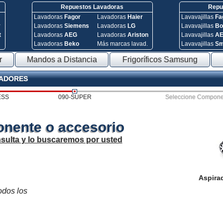
Repuestos Lavadoras
Repue
Lavadoras
Fagor
Lavadoras
Haier
Lavavajillas
Fa
y
Lavadoras
Siemens
Lavadoras
LG
Lavavajillas
Bo
t
Lavadoras
AEG
Lavadoras
Ariston
Lavavajillas
A
Lavadoras
Beko
Más marcas lavad.
Lavavajillas
S
r
Mandos a Distancia
Frigoríficos Samsung
RADORES
ESS
090-SUPER
Seleccione Compone
nente o accesorio
sulta y lo buscaremos por usted
Aspira
todos los