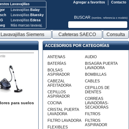
Agregar a favoritos
Contacto
stos Lavavajillas
gor
Lavavajillas
Balay
sch
Lavavajillas
Bluesky
BUSCAR
(nombre, referencia o modelo)
EG
Lavavajillas
Edesa
meg
Más marcas lavavaj.
Lavavajillas Siemens
Cafeteras SAECO
Consulta
ACCESORIOS POR CATEGORÍAS
nte
ANTENAS
AUDIO
BATERÍAS
BISAGRA PUERTA
LAVADORA
BOLSAS
ASPIRADOR
BOMBILLAS
CABEZAL
CABLES
AFEITADORA
CEPILLOS DE
CEPILLOS
DIENTES
ASPIRADOR
CORREAS
dores para suelos
COCINA
LAVADORAS-
SECADORAS
CRISTAL PUERTA
LAVADORA
FILTROS
FILTRO LAVADORA
FILTROS
ASPIRADOR
FLEXIBLES