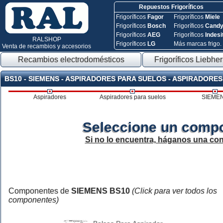
Repuestos Frigoríficos
Frigoríficos
Fagor
Frigoríficos
Miele
Frigoríficos
Bosch
Frigoríficos
Cand
Frigoríficos
AEG
Frigoríficos
Indesi
RALSHOP
Frigoríficos
LG
Más marcas frigo.
Venta de recambios y accesorios
Recambios electrodomésticos
Frigoríficos Liebher
BS10 - SIEMENS - ASPIRADORES PARA SUELOS - ASPIRADORES
Aspiradores
Aspiradores para suelos
SIEME
Seleccione un compo
Si no lo encuentra, háganos una con
Componentes de
SIEMENS BS10
(Click para ver todos los
componentes)