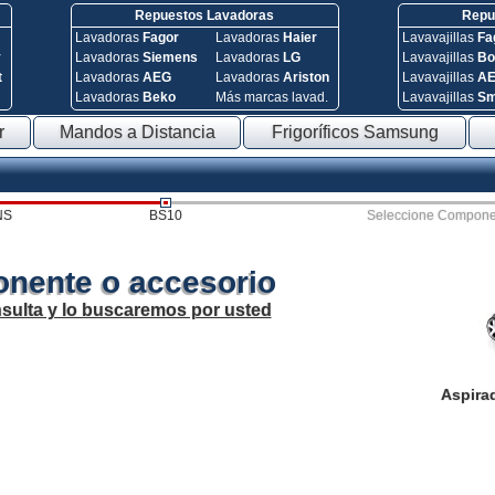
Repuestos Lavadoras
Repue
Lavadoras
Fagor
Lavadoras
Haier
Lavavajillas
Fa
y
Lavadoras
Siemens
Lavadoras
LG
Lavavajillas
Bo
t
Lavadoras
AEG
Lavadoras
Ariston
Lavavajillas
A
Lavadoras
Beko
Más marcas lavad.
Lavavajillas
S
r
Mandos a Distancia
Frigoríficos Samsung
NS
BS10
Seleccione Compone
nente o accesorio
sulta y lo buscaremos por usted
Aspira