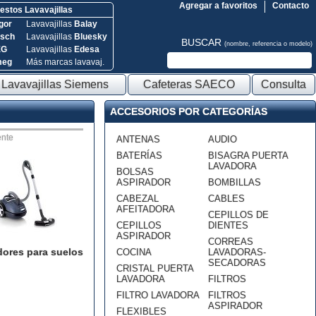
Agregar a favoritos
Contacto
stos Lavavajillas
gor
Lavavajillas
Balay
sch
Lavavajillas
Bluesky
BUSCAR
(nombre, referencia o modelo)
EG
Lavavajillas
Edesa
meg
Más marcas lavavaj.
Lavavajillas Siemens
Cafeteras SAECO
Consulta
ACCESORIOS POR CATEGORÍAS
nte
ANTENAS
AUDIO
BATERÍAS
BISAGRA PUERTA
LAVADORA
BOLSAS
ASPIRADOR
BOMBILLAS
CABEZAL
CABLES
AFEITADORA
CEPILLOS DE
CEPILLOS
DIENTES
ASPIRADOR
CORREAS
dores para suelos
COCINA
LAVADORAS-
SECADORAS
CRISTAL PUERTA
LAVADORA
FILTROS
FILTRO LAVADORA
FILTROS
ASPIRADOR
FLEXIBLES