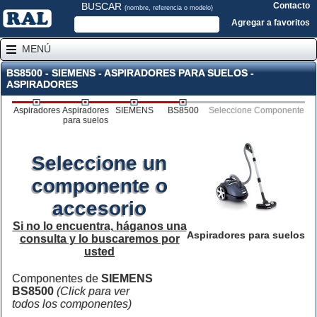
BUSCAR
Contacto
(nombre, referencia o modelo)
Agregar a favoritos
MENÚ
BS8500 - SIEMENS - ASPIRADORES PARA SUELOS -
ASPIRADORES
Aspiradores
Aspiradores
SIEMENS
BS8500
Seleccione Componente
para suelos
Seleccione un
componente o
accesorio
Si no lo encuentra, háganos una
Aspiradores para suelos
consulta y lo buscaremos por
usted
Componentes de
SIEMENS
BS8500
(Click para ver
todos los componentes)