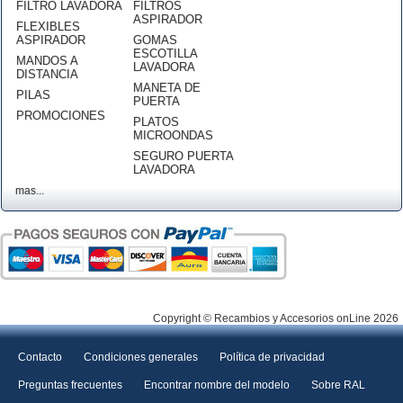
FILTRO LAVADORA
FILTROS
ASPIRADOR
FLEXIBLES
ASPIRADOR
GOMAS
ESCOTILLA
MANDOS A
LAVADORA
DISTANCIA
MANETA DE
PILAS
PUERTA
PROMOCIONES
PLATOS
MICROONDAS
SEGURO PUERTA
LAVADORA
mas...
Copyright © Recambios y Accesorios onLine 2026
Contacto
Condiciones generales
Política de privacidad
Preguntas frecuentes
Encontrar nombre del modelo
Sobre RAL