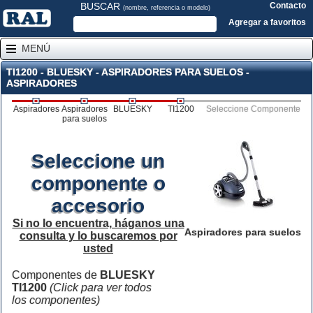
BUSCAR
Contacto
(nombre, referencia o modelo)
Agregar a favoritos
MENÚ
TI1200 - BLUESKY - ASPIRADORES PARA SUELOS -
ASPIRADORES
Aspiradores
Aspiradores
BLUESKY
TI1200
Seleccione Componente
para suelos
Seleccione un
componente o
accesorio
Si no lo encuentra, háganos una
Aspiradores para suelos
consulta y lo buscaremos por
usted
Componentes de
BLUESKY
TI1200
(Click para ver todos
los componentes)