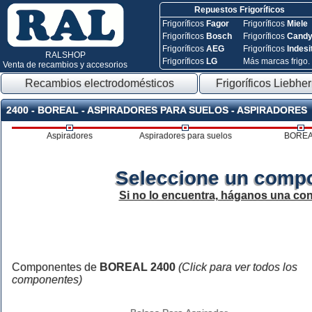
Repuestos Frigoríficos
Frigoríficos
Fagor
Frigoríficos
Miele
Frigoríficos
Bosch
Frigoríficos
Cand
Frigoríficos
AEG
Frigoríficos
Indesi
RALSHOP
Frigoríficos
LG
Más marcas frigo.
Venta de recambios y accesorios
Recambios electrodomésticos
Frigoríficos Liebher
2400 - BOREAL - ASPIRADORES PARA SUELOS - ASPIRADORES
Aspiradores
Aspiradores para suelos
BORE
Seleccione un compo
Si no lo encuentra, háganos una con
Componentes de
BOREAL 2400
(Click para ver todos los
componentes)