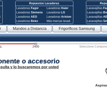
Repuestos Lavadoras
Repue
Lavadoras
Fagor
Lavadoras
Haier
Lavavajillas
Fa
y
Lavadoras
Siemens
Lavadoras
LG
Lavavajillas
Bo
t
Lavadoras
AEG
Lavadoras
Ariston
Lavavajillas
A
Lavadoras
Beko
Más marcas lavad.
Lavavajillas
S
r
Mandos a Distancia
Frigoríficos Samsung
AL
2400
Seleccione Compone
nente o accesorio
sulta y lo buscaremos por usted
Aspira