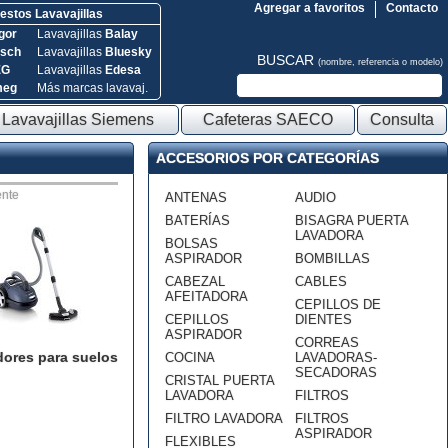
Agregar a favoritos
Contacto
stos Lavavajillas
gor
Lavavajillas
Balay
sch
Lavavajillas
Bluesky
BUSCAR
(nombre, referencia o modelo)
EG
Lavavajillas
Edesa
meg
Más marcas lavavaj.
Lavavajillas Siemens
Cafeteras SAECO
Consulta
ACCESORIOS POR CATEGORÍAS
nte
ANTENAS
AUDIO
BATERÍAS
BISAGRA PUERTA
LAVADORA
BOLSAS
ASPIRADOR
BOMBILLAS
CABEZAL
CABLES
AFEITADORA
CEPILLOS DE
CEPILLOS
DIENTES
ASPIRADOR
CORREAS
dores para suelos
COCINA
LAVADORAS-
SECADORAS
CRISTAL PUERTA
LAVADORA
FILTROS
FILTRO LAVADORA
FILTROS
ASPIRADOR
FLEXIBLES