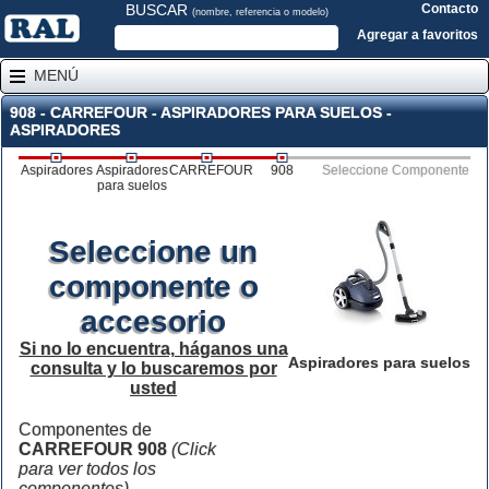
BUSCAR
Contacto
(nombre, referencia o modelo)
Agregar a favoritos
MENÚ
908 - CARREFOUR - ASPIRADORES PARA SUELOS -
ASPIRADORES
Aspiradores
Aspiradores
CARREFOUR
908
Seleccione Componente
para suelos
Seleccione un
componente o
accesorio
Si no lo encuentra, háganos una
Aspiradores para suelos
consulta y lo buscaremos por
usted
Componentes de
CARREFOUR 908
(Click
para ver todos los
componentes)