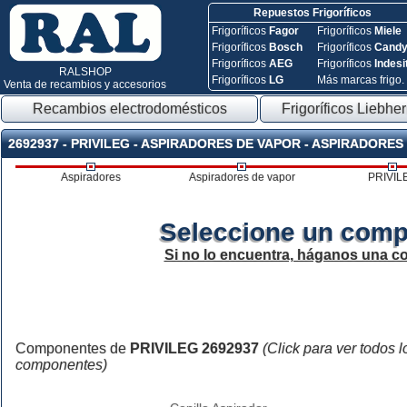
Repuestos Frigoríficos
Frigoríficos
Fagor
Frigoríficos
Miele
Frigoríficos
Bosch
Frigoríficos
Cand
Frigoríficos
AEG
Frigoríficos
Indesi
RALSHOP
Frigoríficos
LG
Más marcas frigo.
Venta de recambios y accesorios
Recambios electrodomésticos
Frigoríficos Liebher
2692937 - PRIVILEG - ASPIRADORES DE VAPOR - ASPIRADORES
Aspiradores
Aspiradores de vapor
PRIVIL
Seleccione un comp
Si no lo encuentra, háganos una c
Componentes de
PRIVILEG 2692937
(Click para ver todos l
componentes)