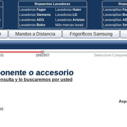
Repuestos Lavadoras
Repue
Lavadoras
Fagor
Lavadoras
Haier
Lavavajillas
Fa
y
Lavadoras
Siemens
Lavadoras
LG
Lavavajillas
Bo
t
Lavadoras
AEG
Lavadoras
Ariston
Lavavajillas
A
Lavadoras
Beko
Más marcas lavad.
Lavavajillas
S
r
Mandos a Distancia
Frigoríficos Samsung
EG
2692937
Seleccione Compone
onente o accesorio
onsulta y lo buscaremos por usted
Asp
os