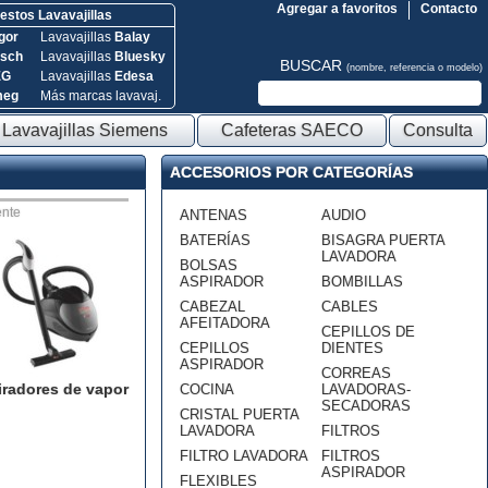
Agregar a favoritos
Contacto
stos Lavavajillas
gor
Lavavajillas
Balay
sch
Lavavajillas
Bluesky
BUSCAR
(nombre, referencia o modelo)
EG
Lavavajillas
Edesa
meg
Más marcas lavavaj.
Lavavajillas Siemens
Cafeteras SAECO
Consulta
ACCESORIOS POR CATEGORÍAS
nte
ANTENAS
AUDIO
BATERÍAS
BISAGRA PUERTA
LAVADORA
BOLSAS
ASPIRADOR
BOMBILLAS
CABEZAL
CABLES
AFEITADORA
CEPILLOS DE
CEPILLOS
DIENTES
ASPIRADOR
CORREAS
iradores de vapor
COCINA
LAVADORAS-
SECADORAS
CRISTAL PUERTA
LAVADORA
FILTROS
FILTRO LAVADORA
FILTROS
ASPIRADOR
FLEXIBLES