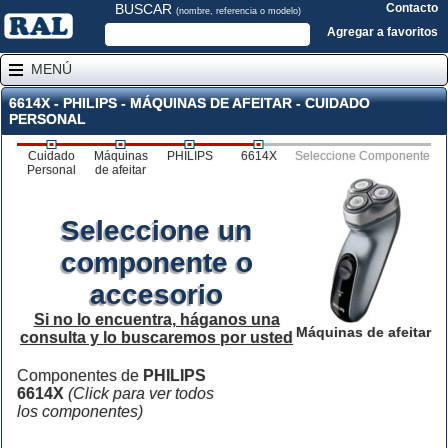
BUSCAR
Contacto
(nombre, referencia o modelo)
Agregar a favoritos
MENÚ
6614X - PHILIPS - MÁQUINAS DE AFEITAR - CUIDADO
PERSONAL
Cuidado
Máquinas
PHILIPS
6614X
Seleccione Componente
Personal
de afeitar
Seleccione un
componente o
accesorio
Si no lo encuentra, háganos una
Máquinas de afeitar
consulta y lo buscaremos por usted
Componentes de
PHILIPS
6614X
(Click para ver todos
los componentes)