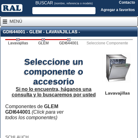
BUSCAR
Contacto
(nombre, referencia o modelo)
Agregar a favoritos
MENÚ
GDI644001 - GLEM - LAVAVAJILLAS -
Lavavajillas
GLEM
GDI644001
Seleccione Componente
Seleccione un
componente o
accesorio
Si no lo encuentra, háganos una
Lavavajillas
consulta y lo buscaremos por usted
Componentes de
GLEM
GDI644001
(Click para ver
todos los componentes)
SCHLAUCH