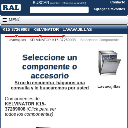
BUSCAR
Contacto
(nombre, referencia o modelo)
Agregar a favoritos
MENÚ
K15-37269008 - KELVINATOR - LAVAVAJILLAS -
Lavavajillas
KELVINATOR
K15-37269008
Seleccione Componente
Seleccione un
componente o
accesorio
Si no lo encuentra, háganos una
Lavavajillas
consulta y lo buscaremos por usted
Componentes de
KELVINATOR K15-
37269008
(Click para ver
todos los componentes)