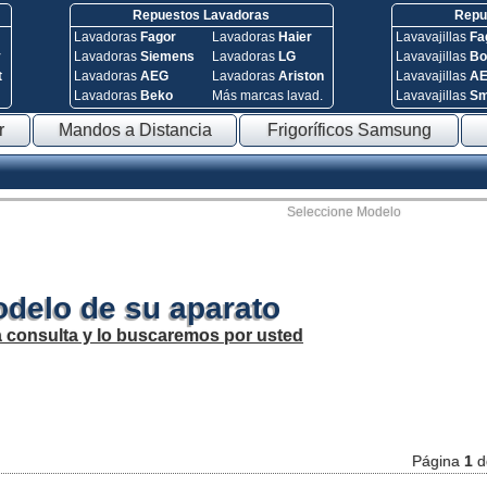
Repuestos Lavadoras
Repue
Lavadoras
Fagor
Lavadoras
Haier
Lavavajillas
Fa
y
Lavadoras
Siemens
Lavadoras
LG
Lavavajillas
Bo
t
Lavadoras
AEG
Lavadoras
Ariston
Lavavajillas
A
Lavadoras
Beko
Más marcas lavad.
Lavavajillas
S
r
Mandos a Distancia
Frigoríficos Samsung
Seleccione Modelo
odelo de su aparato
a consulta y lo buscaremos por usted
Página
1
d