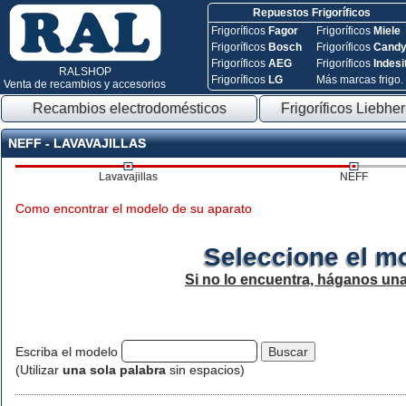
Repuestos Frigoríficos
Frigoríficos
Fagor
Frigoríficos
Miele
Frigoríficos
Bosch
Frigoríficos
Cand
Frigoríficos
AEG
Frigoríficos
Indesi
RALSHOP
Frigoríficos
LG
Más marcas frigo.
Venta de recambios y accesorios
Recambios electrodomésticos
Frigoríficos Liebher
NEFF - LAVAVAJILLAS
Lavavajillas
NEFF
Como encontrar el modelo de su aparato
Seleccione el m
Si no lo encuentra, háganos un
Escriba el modelo
(Utilizar
una sola palabra
sin espacios)