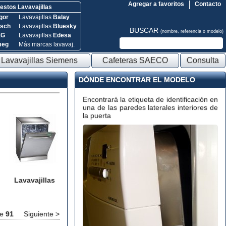
Agregar a favoritos
Contacto
stos Lavavajillas
gor
Lavavajillas
Balay
sch
Lavavajillas
Bluesky
BUSCAR
(nombre, referencia o modelo)
EG
Lavavajillas
Edesa
meg
Más marcas lavavaj.
Lavavajillas Siemens
Cafeteras SAECO
Consulta
DÓNDE ENCONTRAR EL MODELO
Encontrará la etiqueta de identificación en
una de las paredes laterales interiores de
la puerta
Lavavajillas
e
91
Siguiente >