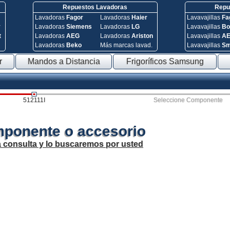
Repuestos Lavadoras
Repue
Lavadoras
Fagor
Lavadoras
Haier
Lavavajillas
Fa
y
Lavadoras
Siemens
Lavadoras
LG
Lavavajillas
Bo
t
Lavadoras
AEG
Lavadoras
Ariston
Lavavajillas
A
Lavadoras
Beko
Más marcas lavad.
Lavavajillas
S
r
Mandos a Distancia
Frigoríficos Samsung
512111I
Seleccione Componente
mponente o accesorio
a consulta y lo buscaremos por usted