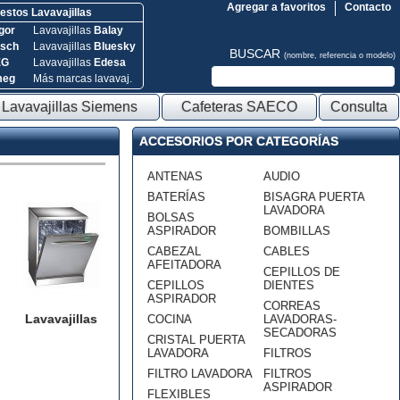
Agregar a favoritos
Contacto
stos Lavavajillas
gor
Lavavajillas
Balay
sch
Lavavajillas
Bluesky
BUSCAR
(nombre, referencia o modelo)
EG
Lavavajillas
Edesa
meg
Más marcas lavavaj.
Lavavajillas Siemens
Cafeteras SAECO
Consulta
ACCESORIOS POR CATEGORÍAS
ANTENAS
AUDIO
BATERÍAS
BISAGRA PUERTA
LAVADORA
BOLSAS
ASPIRADOR
BOMBILLAS
CABEZAL
CABLES
AFEITADORA
CEPILLOS DE
CEPILLOS
DIENTES
ASPIRADOR
CORREAS
Lavavajillas
COCINA
LAVADORAS-
SECADORAS
CRISTAL PUERTA
LAVADORA
FILTROS
FILTRO LAVADORA
FILTROS
ASPIRADOR
FLEXIBLES