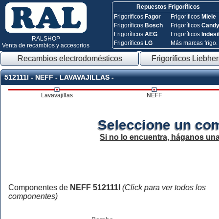
Repuestos Frigoríficos
Frigoríficos
Fagor
Frigoríficos
Miele
Frigoríficos
Bosch
Frigoríficos
Cand
Frigoríficos
AEG
Frigoríficos
Indesi
RALSHOP
Frigoríficos
LG
Más marcas frigo.
Venta de recambios y accesorios
Recambios electrodomésticos
Frigoríficos Liebher
512111I - NEFF - LAVAVAJILLAS -
Lavavajillas
NEFF
Seleccione un co
Si no lo encuentra, háganos un
Componentes de
NEFF 512111I
(Click para ver todos los
componentes)