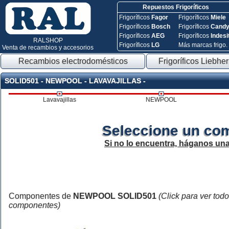
Repuestos Frigoríficos
Frigoríficos
Fagor
Frigoríficos
Miele
Frigoríficos
Bosch
Frigoríficos
Cand
Frigoríficos
AEG
Frigoríficos
Indesi
RALSHOP
Frigoríficos
LG
Más marcas frigo.
Venta de recambios y accesorios
Recambios electrodomésticos
Frigoríficos Liebher
SOLID501 - NEWPOOL - LAVAVAJILLAS -
Lavavajillas
NEWPOOL
Seleccione un co
Si no lo encuentra, háganos un
Componentes de
NEWPOOL SOLID501
(Click para ver todo
componentes)