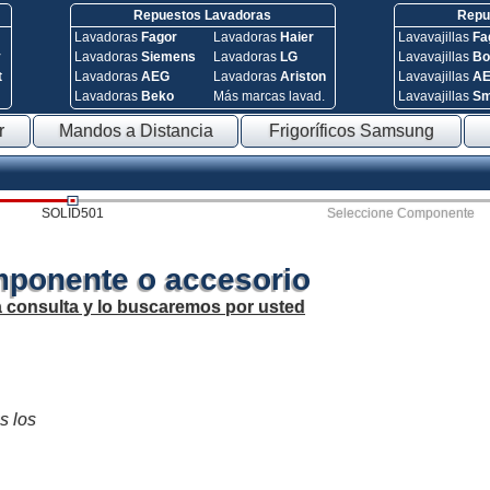
Repuestos Lavadoras
Repue
Lavadoras
Fagor
Lavadoras
Haier
Lavavajillas
Fa
y
Lavadoras
Siemens
Lavadoras
LG
Lavavajillas
Bo
t
Lavadoras
AEG
Lavadoras
Ariston
Lavavajillas
A
Lavadoras
Beko
Más marcas lavad.
Lavavajillas
S
r
Mandos a Distancia
Frigoríficos Samsung
SOLID501
Seleccione Componente
mponente o accesorio
a consulta y lo buscaremos por usted
s los