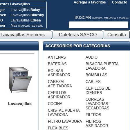
Agregar a favoritos
Contacto
stos Lavavajillas
gor
Lavavajillas
Balay
sch
Lavavajillas
Bluesky
BUSCAR
(nombre, referencia o modelo)
EG
Lavavajillas
Edesa
meg
Más marcas lavavaj.
Lavavajillas Siemens
Cafeteras SAECO
Consulta
ACCESORIOS POR CATEGORÍAS
ANTENAS
AUDIO
BATERÍAS
BISAGRA PUERTA
LAVADORA
BOLSAS
ASPIRADOR
BOMBILLAS
CABEZAL
CABLES
AFEITADORA
CEPILLOS DE
CEPILLOS
DIENTES
ASPIRADOR
CORREAS
Lavavajillas
COCINA
LAVADORAS-
SECADORAS
CRISTAL PUERTA
LAVADORA
FILTROS
FILTRO LAVADORA
FILTROS
ASPIRADOR
FLEXIBLES