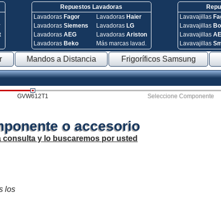
Repuestos Lavadoras
Repue
Lavadoras
Fagor
Lavadoras
Haier
Lavavajillas
Fa
y
Lavadoras
Siemens
Lavadoras
LG
Lavavajillas
Bo
t
Lavadoras
AEG
Lavadoras
Ariston
Lavavajillas
A
Lavadoras
Beko
Más marcas lavad.
Lavavajillas
S
r
Mandos a Distancia
Frigoríficos Samsung
GVW612T1
Seleccione Componente
mponente o accesorio
a consulta y lo buscaremos por usted
s los