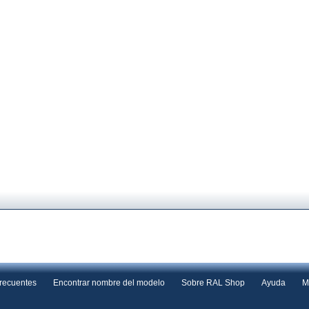
frecuentes
Encontrar nombre del modelo
Sobre RAL Shop
Ayuda
M