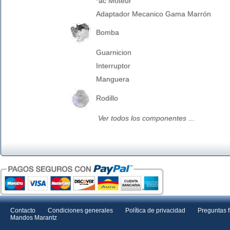
*ac Moteur
Adaptador Mecanico Gama Marrón
Bomba
Guarnicion
Interruptor
Manguera
Rodillo
Ver todos los componentes ...
Contacto
Condiciones generales
Política de privacidad
Preguntas 
Mandos Marantz