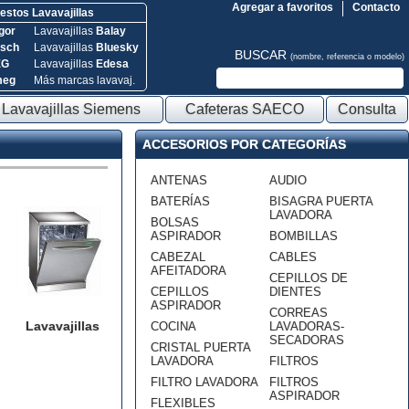
Agregar a favoritos
Contacto
stos Lavavajillas
gor
Lavavajillas
Balay
sch
Lavavajillas
Bluesky
BUSCAR
(nombre, referencia o modelo)
EG
Lavavajillas
Edesa
meg
Más marcas lavavaj.
Lavavajillas Siemens
Cafeteras SAECO
Consulta
ACCESORIOS POR CATEGORÍAS
ANTENAS
AUDIO
BATERÍAS
BISAGRA PUERTA
LAVADORA
BOLSAS
ASPIRADOR
BOMBILLAS
CABEZAL
CABLES
AFEITADORA
CEPILLOS DE
CEPILLOS
DIENTES
ASPIRADOR
CORREAS
Lavavajillas
COCINA
LAVADORAS-
SECADORAS
CRISTAL PUERTA
LAVADORA
FILTROS
FILTRO LAVADORA
FILTROS
ASPIRADOR
FLEXIBLES