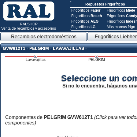
Repuestos Frigoríficos
Frigoríficos
Fagor
Frigoríficos
Miele
Frigoríficos
Bosch
Frigoríficos
Cand
Frigoríficos
AEG
Frigoríficos
Indesi
RALSHOP
Frigoríficos
LG
Más marcas frigo.
Venta de recambios y accesorios
Recambios electrodomésticos
Frigoríficos Liebher
GVW612T1 - PELGRIM - LAVAVAJILLAS -
Lavavajillas
PELGRIM
Seleccione un co
Si no lo encuentra, háganos un
Componentes de
PELGRIM GVW612T1
(Click para ver todo
componentes)