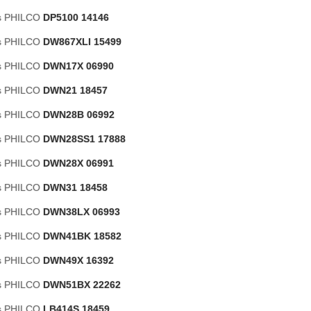
as PHILCO
DP5100 14146
as PHILCO
DW867XLI 15499
as PHILCO
DWN17X 06990
as PHILCO
DWN21 18457
as PHILCO
DWN28B 06992
as PHILCO
DWN28SS1 17888
as PHILCO
DWN28X 06991
as PHILCO
DWN31 18458
as PHILCO
DWN38LX 06993
as PHILCO
DWN41BK 18582
as PHILCO
DWN49X 16392
as PHILCO
DWN51BX 22262
as PHILCO
LB414S 18459