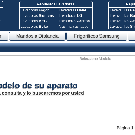
Repuestos Lavadoras
Repue
Lavadoras
Fagor
Lavadoras
Haier
Lavavajillas
Fa
y
Lavadoras
Siemens
Lavadoras
LG
Lavavajillas
Bo
t
Lavadoras
AEG
Lavadoras
Ariston
Lavavajillas
A
Lavadoras
Beko
Más marcas lavad.
Lavavajillas
S
r
Mandos a Distancia
Frigoríficos Samsung
Seleccione Modelo
odelo de su aparato
a consulta y lo buscaremos por usted
Página
1