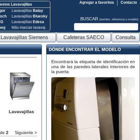
Agregar a favoritos
Contacto
stos Lavavajillas
gor
Lavavajillas
Balay
sch
Lavavajillas
Bluesky
BUSCAR
(nombre, referencia o modelo)
EG
Lavavajillas
Edesa
meg
Más marcas lavavaj.
Lavavajillas Siemens
Cafeteras SAECO
Consulta
DÓNDE ENCONTRAR EL MODELO
Encontrará la etiqueta de identificación en
una de las paredes laterales interiores de
la puerta
Lavavajillas
de
2
Siguiente >