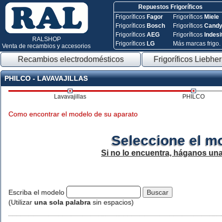
Repuestos Frigoríficos
Frigoríficos
Fagor
Frigoríficos
Miele
Frigoríficos
Bosch
Frigoríficos
Cand
Frigoríficos
AEG
Frigoríficos
Indesi
RALSHOP
Frigoríficos
LG
Más marcas frigo.
Venta de recambios y accesorios
Recambios electrodomésticos
Frigoríficos Liebher
PHILCO - LAVAVAJILLAS
Lavavajillas
PHILCO
Como encontrar el modelo de su aparato
Seleccione el m
Si no lo encuentra, háganos un
Escriba el modelo
(Utilizar
una sola palabra
sin espacios)