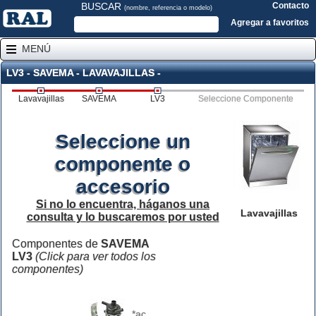
BUSCAR
Contacto
(nombre, referencia o modelo)
Agregar a favoritos
MENÚ
LV3 - SAVEMA - LAVAVAJILLAS -
Lavavajillas
SAVEMA
LV3
Seleccione Componente
Seleccione un
componente o
accesorio
Si no lo encuentra, háganos una
Lavavajillas
consulta y lo buscaremos por usted
Componentes de
SAVEMA
LV3
(Click para ver todos los
componentes)
*ac