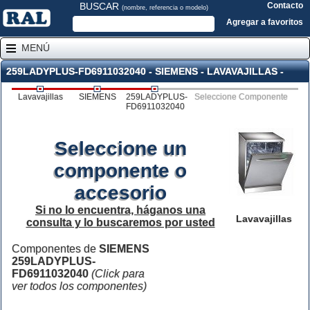
BUSCAR
Contacto
(nombre, referencia o modelo)
Agregar a favoritos
MENÚ
259LADYPLUS-FD6911032040 - SIEMENS - LAVAVAJILLAS -
Lavavajillas
SIEMENS
259LADYPLUS-
Seleccione Componente
FD6911032040
Seleccione un
componente o
accesorio
Si no lo encuentra, háganos una
Lavavajillas
consulta y lo buscaremos por usted
Componentes de
SIEMENS
259LADYPLUS-
FD6911032040
(Click para
ver todos los componentes)