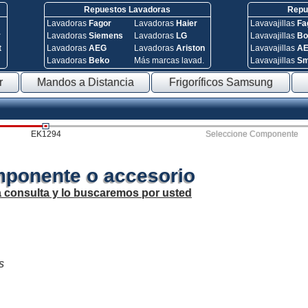
Repuestos Lavadoras
Repue
Lavadoras
Fagor
Lavadoras
Haier
Lavavajillas
Fa
y
Lavadoras
Siemens
Lavadoras
LG
Lavavajillas
Bo
t
Lavadoras
AEG
Lavadoras
Ariston
Lavavajillas
A
Lavadoras
Beko
Más marcas lavad.
Lavavajillas
S
r
Mandos a Distancia
Frigoríficos Samsung
EK1294
Seleccione Componente
mponente o accesorio
a consulta y lo buscaremos por usted
s