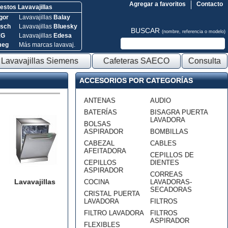
Agregar a favoritos
Contacto
stos Lavavajillas
gor
Lavavajillas
Balay
sch
Lavavajillas
Bluesky
BUSCAR
(nombre, referencia o modelo)
EG
Lavavajillas
Edesa
meg
Más marcas lavavaj.
Lavavajillas Siemens
Cafeteras SAECO
Consulta
ACCESORIOS POR CATEGORÍAS
ANTENAS
AUDIO
BATERÍAS
BISAGRA PUERTA
LAVADORA
BOLSAS
ASPIRADOR
BOMBILLAS
CABEZAL
CABLES
AFEITADORA
CEPILLOS DE
CEPILLOS
DIENTES
ASPIRADOR
CORREAS
Lavavajillas
COCINA
LAVADORAS-
SECADORAS
CRISTAL PUERTA
LAVADORA
FILTROS
FILTRO LAVADORA
FILTROS
ASPIRADOR
FLEXIBLES