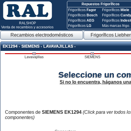
Repuestos Frigoríficos
Frigoríficos
Fagor
Frigoríficos
Miele
Frigoríficos
Bosch
Frigoríficos
Cand
Frigoríficos
AEG
Frigoríficos
Indesi
RALSHOP
Frigoríficos
LG
Más marcas frigo.
Venta de recambios y accesorios
Recambios electrodomésticos
Frigoríficos Liebher
EK1294 - SIEMENS - LAVAVAJILLAS -
Lavavajillas
SIEMENS
Seleccione un co
Si no lo encuentra, háganos un
Componentes de
SIEMENS EK1294
(Click para ver todos lo
componentes)