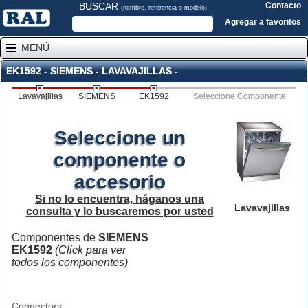
BUSCAR
Contacto
(nombre, referencia o modelo)
Agregar a favoritos
MENÚ
EK1592 - SIEMENS - LAVAVAJILLAS -
Lavavajillas
SIEMENS
EK1592
Seleccione Componente
Seleccione un
componente o
accesorio
Si no lo encuentra, háganos una
Lavavajillas
consulta y lo buscaremos por usted
Componentes de
SIEMENS
EK1592
(Click para ver
todos los componentes)
Connectors