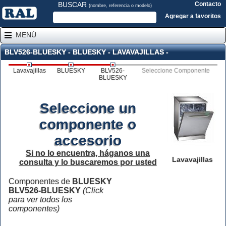
BUSCAR
Contacto
(nombre, referencia o modelo)
Agregar a favoritos
MENÚ
BLV526-BLUESKY - BLUESKY - LAVAVAJILLAS -
Lavavajillas
BLUESKY
BLV526-
Seleccione Componente
BLUESKY
Seleccione un
componente o
accesorio
Si no lo encuentra, háganos una
Lavavajillas
consulta y lo buscaremos por usted
Componentes de
BLUESKY
BLV526-BLUESKY
(Click
para ver todos los
componentes)