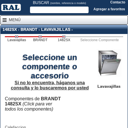
BUSCAR
Contacto
(nombre, referencia o modelo)
Agregar a favoritos
MENÚ
1482SX - BRANDT - LAVAVAJILLAS -
Lavavajillas
BRANDT
1482SX
Seleccione Componente
Seleccione un
componente o
accesorio
Si no lo encuentra, háganos una
Lavavajillas
consulta y lo buscaremos por usted
Componentes de
BRANDT
1482SX
(Click para ver
todos los componentes)
Calefaccion