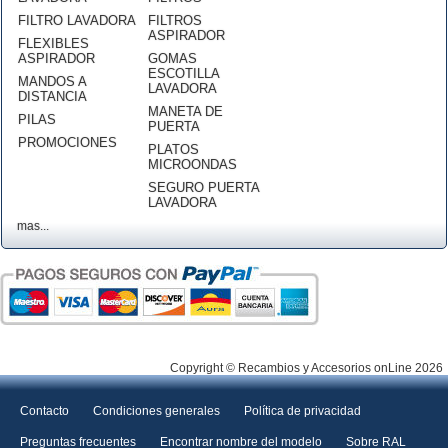
FILTRO LAVADORA
FILTROS
ASPIRADOR
FLEXIBLES
ASPIRADOR
GOMAS
ESCOTILLA
MANDOS A
LAVADORA
DISTANCIA
MANETA DE
PILAS
PUERTA
PROMOCIONES
PLATOS
MICROONDAS
SEGURO PUERTA
LAVADORA
mas...
Copyright © Recambios y Accesorios onLine 2026
Contacto
Condiciones generales
Política de privacidad
Preguntas frecuentes
Encontrar nombre del modelo
Sobre RAL