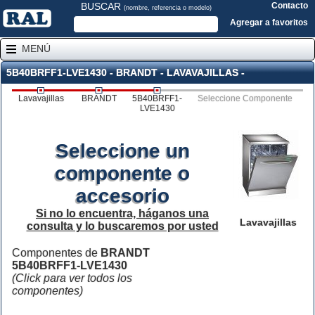
BUSCAR
Contacto
(nombre, referencia o modelo)
Agregar a favoritos
MENÚ
5B40BRFF1-LVE1430 - BRANDT - LAVAVAJILLAS -
Lavavajillas
BRANDT
5B40BRFF1-
Seleccione Componente
LVE1430
Seleccione un
componente o
accesorio
Si no lo encuentra, háganos una
Lavavajillas
consulta y lo buscaremos por usted
Componentes de
BRANDT
5B40BRFF1-LVE1430
(Click para ver todos los
componentes)