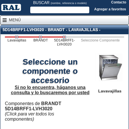
BUSCAR
Contacto
(nombre, referencia o modelo)
Agregar a favoritos
MENÚ
5D14BRFF1-LVH3020 - BRANDT - LAVAVAJILLAS -
Lavavajillas
BRANDT
5D14BRFF1-
Seleccione Componente
LVH3020
Seleccione un
componente o
accesorio
Si no lo encuentra, háganos una
Lavavajillas
consulta y lo buscaremos por usted
Componentes de
BRANDT
5D14BRFF1-LVH3020
(Click para ver todos los
componentes)