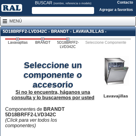
BUSCAR
Contacto
(nombre, referencia o modelo)
Agregar a favoritos
MENÚ
5D18BRFF2-LVD342C - BRANDT - LAVAVAJILLAS -
Lavavajillas
BRANDT
5D18BRFF2-
Seleccione Componente
LVD342C
Seleccione un
componente o
accesorio
Si no lo encuentra, háganos una
Lavavajillas
consulta y lo buscaremos por usted
Componentes de
BRANDT
5D18BRFF2-LVD342C
(Click para ver todos los
componentes)