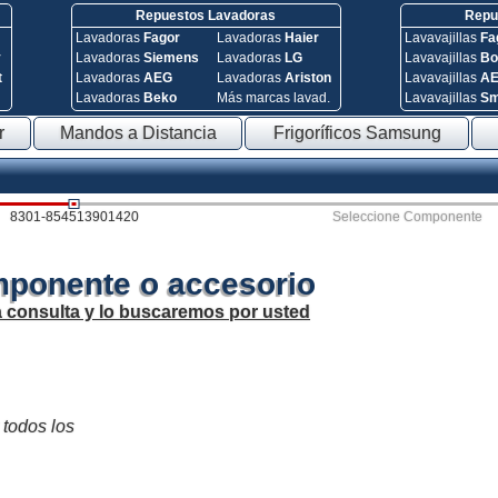
Repuestos Lavadoras
Repue
Lavadoras
Fagor
Lavadoras
Haier
Lavavajillas
Fa
y
Lavadoras
Siemens
Lavadoras
LG
Lavavajillas
Bo
t
Lavadoras
AEG
Lavadoras
Ariston
Lavavajillas
A
Lavadoras
Beko
Más marcas lavad.
Lavavajillas
S
r
Mandos a Distancia
Frigoríficos Samsung
8301-854513901420
Seleccione Componente
mponente o accesorio
a consulta y lo buscaremos por usted
 todos los