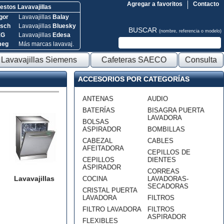
Agregar a favoritos
Contacto
stos Lavavajillas
gor
Lavavajillas
Balay
sch
Lavavajillas
Bluesky
BUSCAR
(nombre, referencia o modelo)
EG
Lavavajillas
Edesa
meg
Más marcas lavavaj.
Lavavajillas Siemens
Cafeteras SAECO
Consulta
ACCESORIOS POR CATEGORÍAS
ANTENAS
AUDIO
BATERÍAS
BISAGRA PUERTA
LAVADORA
BOLSAS
ASPIRADOR
BOMBILLAS
CABEZAL
CABLES
AFEITADORA
CEPILLOS DE
CEPILLOS
DIENTES
ASPIRADOR
CORREAS
Lavavajillas
COCINA
LAVADORAS-
SECADORAS
CRISTAL PUERTA
LAVADORA
FILTROS
FILTRO LAVADORA
FILTROS
ASPIRADOR
FLEXIBLES