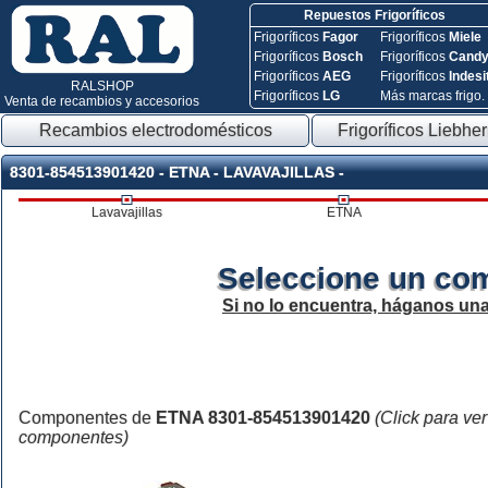
Repuestos Frigoríficos
Frigoríficos
Fagor
Frigoríficos
Miele
Frigoríficos
Bosch
Frigoríficos
Cand
Frigoríficos
AEG
Frigoríficos
Indesi
RALSHOP
Frigoríficos
LG
Más marcas frigo.
Venta de recambios y accesorios
Recambios electrodomésticos
Frigoríficos Liebher
8301-854513901420 - ETNA - LAVAVAJILLAS -
Lavavajillas
ETNA
Seleccione un co
Si no lo encuentra, háganos un
Componentes de
ETNA 8301-854513901420
(Click para ver
componentes)