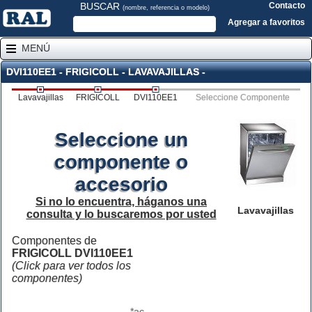
BUSCAR
Contacto
(nombre, referencia o modelo)
Agregar a favoritos
MENÚ
DVI110EE1 - FRIGICOLL - LAVAVAJILLAS -
Lavavajillas
FRIGICOLL
DVI110EE1
Seleccione Componente
Seleccione un
componente o
accesorio
Si no lo encuentra, háganos una
Lavavajillas
consulta y lo buscaremos por usted
Componentes de
FRIGICOLL DVI110EE1
(Click para ver todos los
componentes)
*ac