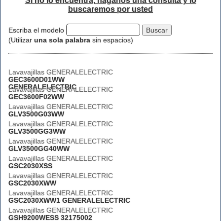
Si no lo encuentra, háganos una consulta y lo
buscaremos por usted
Escriba el modelo
(Utilizar
una sola palabra
sin espacios)
Lavavajillas GENERALELECTRIC
GEC3600D01WW
GENERALELECTRIC
Lavavajillas GENERALELECTRIC
GEC3600F02WW
Lavavajillas GENERALELECTRIC
GLV3500G03WW
Lavavajillas GENERALELECTRIC
GLV3500GG3WW
Lavavajillas GENERALELECTRIC
GLV3500GG40WW
Lavavajillas GENERALELECTRIC
GSC2030XSS
Lavavajillas GENERALELECTRIC
GSC2030XWW
Lavavajillas GENERALELECTRIC
GSC2030XWW1 GENERALELECTRIC
Lavavajillas GENERALELECTRIC
GSH9200WESS 32175002