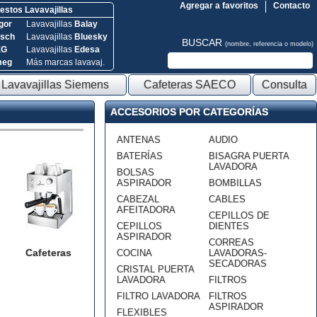
Agregar a favoritos
Contacto
stos Lavavajillas
gor
Lavavajillas
Balay
sch
Lavavajillas
Bluesky
BUSCAR
(nombre, referencia o modelo)
EG
Lavavajillas
Edesa
meg
Más marcas lavavaj.
Lavavajillas Siemens
Cafeteras SAECO
Consulta
ACCESORIOS POR CATEGORÍAS
ANTENAS
AUDIO
BATERÍAS
BISAGRA PUERTA
LAVADORA
BOLSAS
ASPIRADOR
BOMBILLAS
CABEZAL
CABLES
AFEITADORA
CEPILLOS DE
CEPILLOS
DIENTES
ASPIRADOR
CORREAS
Cafeteras
COCINA
LAVADORAS-
SECADORAS
CRISTAL PUERTA
LAVADORA
FILTROS
FILTRO LAVADORA
FILTROS
ASPIRADOR
FLEXIBLES