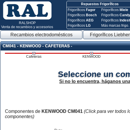
Repuestos Frigoríficos
Frigoríficos
Fagor
Frigoríficos
Miele
Frigoríficos
Bosch
Frigoríficos
Cand
Frigoríficos
AEG
Frigoríficos
Indesi
RALSHOP
Frigoríficos
LG
Más marcas frigo.
Venta de recambios y accesorios
Recambios electrodomésticos
Frigoríficos Liebher
CM041 - KENWOOD - CAFETERAS -
Cafeteras
KENWOOD
Seleccione un co
Si no lo encuentra, háganos un
Componentes de
KENWOOD CM041
(Click para ver todos l
componentes)