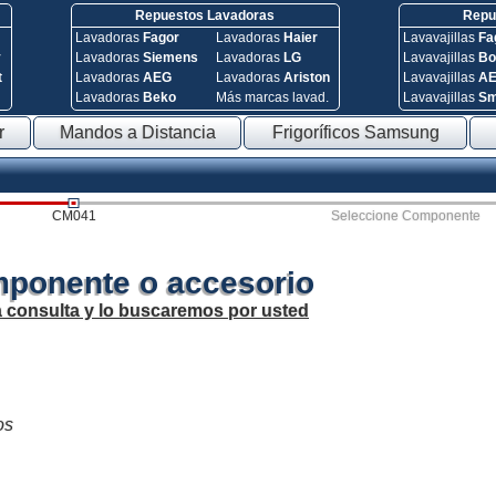
Repuestos Lavadoras
Repue
Lavadoras
Fagor
Lavadoras
Haier
Lavavajillas
Fa
y
Lavadoras
Siemens
Lavadoras
LG
Lavavajillas
Bo
t
Lavadoras
AEG
Lavadoras
Ariston
Lavavajillas
A
Lavadoras
Beko
Más marcas lavad.
Lavavajillas
S
r
Mandos a Distancia
Frigoríficos Samsung
CM041
Seleccione Componente
mponente o accesorio
a consulta y lo buscaremos por usted
os