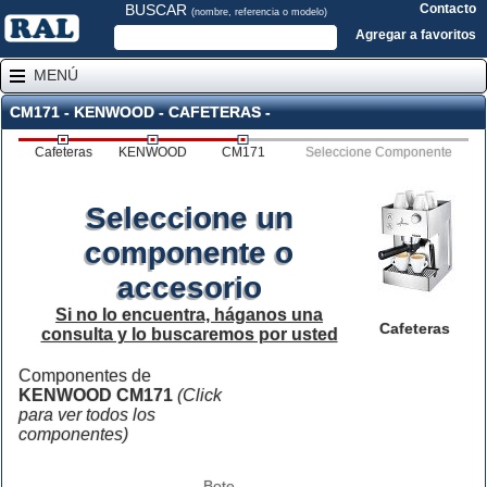
BUSCAR
Contacto
(nombre, referencia o modelo)
Agregar a favoritos
MENÚ
CM171 - KENWOOD - CAFETERAS -
Cafeteras
KENWOOD
CM171
Seleccione Componente
Seleccione un
componente o
accesorio
Si no lo encuentra, háganos una
Cafeteras
consulta y lo buscaremos por usted
Componentes de
KENWOOD CM171
(Click
para ver todos los
componentes)
Bote